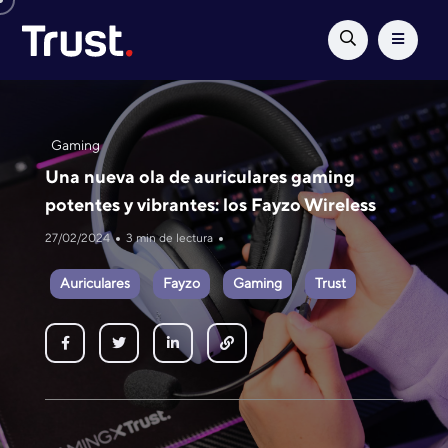
Gaming
Una nueva ola de auriculares gaming
potentes y vibrantes: los Fayzo Wireless
27/02/2024
3 min de lectura
Auriculares
Fayzo
Gaming
Trust