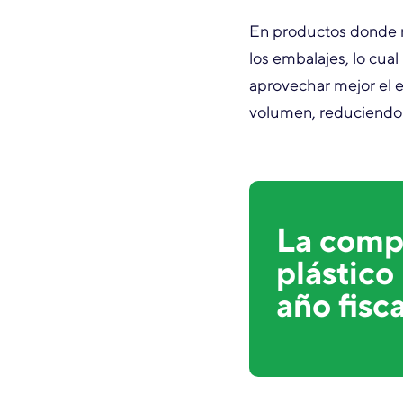
En productos donde no
los embalajes, lo cua
aprovechar mejor el e
volumen, reduciendo 
La compa
plástico
año fisc