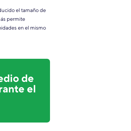
educido el tamaño de
más permite
unidades en el mismo
edio de
rante el