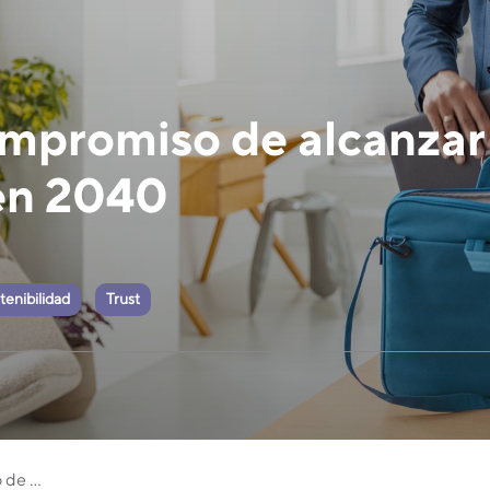
ompromiso de alcanzar
 en 2040
tenibilidad
Trust
de ...